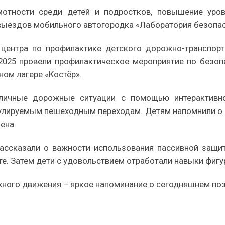
отности среди детей и подростков, повышение уров
 выездов мобильного автогородка «Лаборатория безопас
 центра по профилактике детского дорожно-транспо
2025 провели профилактическое мероприятие по безоп
ом лагере «Костёр».
личные дорожные ситуации с помощью интерактивно
гулируемым пешеходным переходам. Детям напомнили о п
ена.
ассказали о важности использования пассивной защ
е. Затем дети с удовольствием отработали навыки фигу
жного движения – яркое напоминание о сегодняшнем по