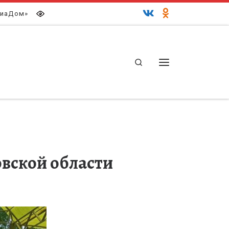
иаДом»
Search
Меню
вской области