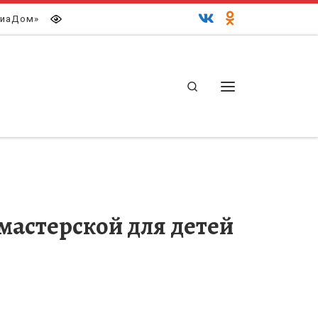
иаДом»
Search
Меню
мастерской для детей