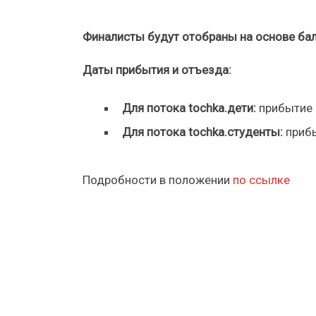
Финалисты будут отобраны на основе ба
Даты прибытия и отъезда:
Для потока tochka.дети:
прибытие —
Для потока tochka.студенты:
прибы
Подробности в положении
по ссылке