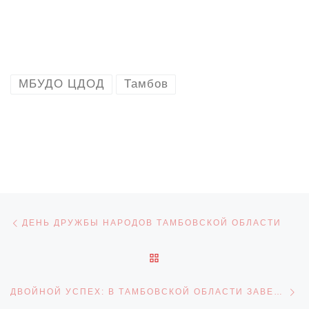
МБУДО ЦДОД
Тамбов
Навигация по записям
Предыдущая запись
ДЕНЬ ДРУЖБЫ НАРОДОВ ТАМБОВСКОЙ ОБЛАСТИ
ОБРАТНО К СПИСКУ ЗАПИ
С
ДВОЙНОЙ УСПЕХ: В ТАМБОВСКОЙ ОБЛАСТИ ЗАВЕРШИЛИСЬ МАСШТАБНЫЕ ТУРИСТИЧЕСКИЕ СЛЁТЫ ДЛЯ СЕМЕЙ И ДЛЯ ДЕТЕЙ С ОВЗ