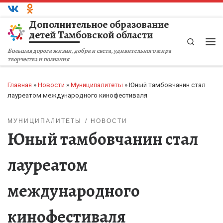
Перейти к содержимому
Дополнительное образование
детей Тамбовской области
Search
Ме
Большая дорога жизни, добра и света, удивительного мира
творчества и познания
Главная
»
Новости
»
Муниципалитеты
»
Юный тамбовчанин стал
лауреатом международного кинофестиваля
МУНИЦИПАЛИТЕТЫ
НОВОСТИ
Юный тамбовчанин стал
лауреатом
международного
кинофестиваля