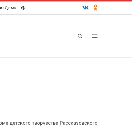
иаДом»
Search
Меню
ме детского творчества Рассказовского