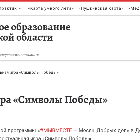
практик
«Карта умного лета»
«Пушкинская карта»
«Мед
ое образование
кой области
творчества и познания
ьная игра «Символы Победы»
гра «Символы Победы»
ьной программы «
#МЫВМЕСТЕ
— Месяц Добрых дел» в До
лектуальная игра «Символы Победы».