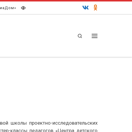
иаДом»
Search
Меню
евой школы проектно-исследовательских
тер-классы педагогов «Центра детского