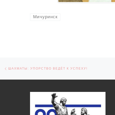
Мичуринск
Навигация по записям
Предыдущая запись
ШАХМАТЫ: УПОРСТВО ВЕДЁТ К УСПЕХУ!