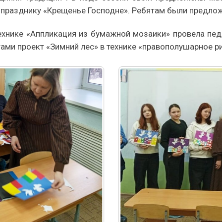
к празднику «Крещенье Господне». Ребятам были предл
ехнике «Аппликация из бумажной мозаики» провела педа
ами проект «Зимний лес» в технике «правополушарное р