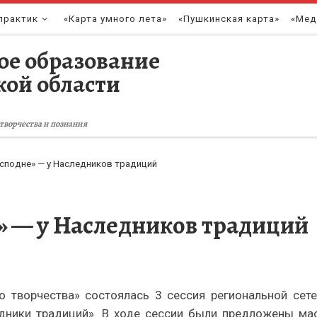
практик
«Карта умного лета»
«Пушкинская карта»
«Мед
ое образование
кой области
творчества и познания
сподне» — у Наследников традиций
» — у Наследников традиций
го творчества» состоялась 3 сессия региональной сет
едники традиций». В ходе сессии были предложены мас