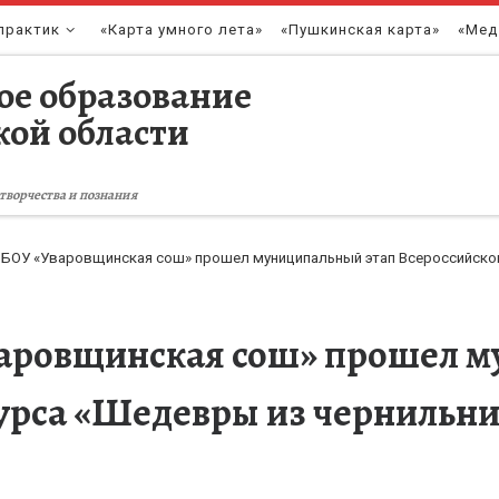
практик
«Карта умного лета»
«Пушкинская карта»
«Мед
ое образование
кой области
творчества и познания
МБОУ «Уваровщинская сош» прошел муниципальный этап Всероссийског
Уваровщинская сош» прошел 
урса «Шедевры из чернильниц