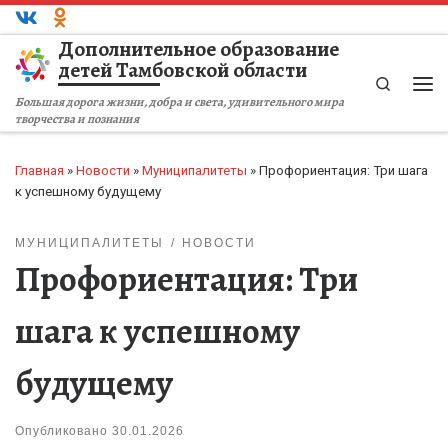
Перейти к содержимому
Дополнительное образование
детей Тамбовской области
Search
Ме
Большая дорога жизни, добра и света, удивительного мира
творчества и познания
Главная
»
Новости
»
Муниципалитеты
»
Профориентация: Три шага
к успешному будущему
МУНИЦИПАЛИТЕТЫ
НОВОСТИ
Профориентация: Три
шага к успешному
будущему
Опубликовано
30.01.2026