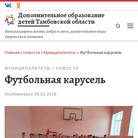
Перейти к содержимому
Дополнительное образование
детей Тамбовской области
Search
Ме
Большая дорога жизни, добра и света, удивительного мира
творчества и познания
Главная
»
Новости
»
Муниципалитеты
»
Футбольная карусель
МУНИЦИПАЛИТЕТЫ
НОВОСТИ
Футбольная карусель
Опубликовано
06.02.2026