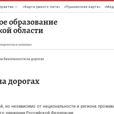
практик
«Карта умного лета»
«Пушкинская карта»
«Мед
ое образование
кой области
творчества и познания
ки безопасности на дорогах
на дорогах
ой, но независимо от национальности и региона прожи
ого движения Российской Федерации.