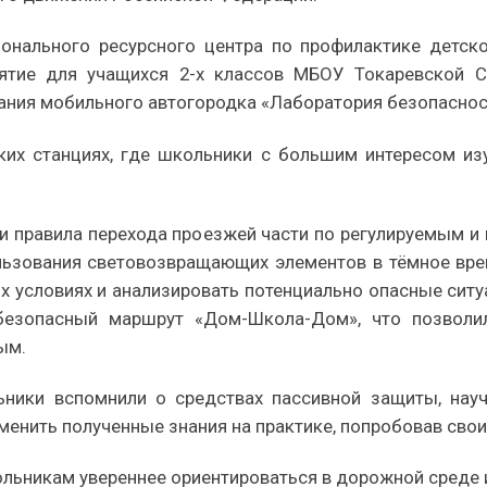
ионального ресурсного центра по профилактике детск
ятие для учащихся 2-х классов МБОУ Токаревской 
ния мобильного автогородка «Лаборатория безопаснос
ких станциях, где школьники с большим интересом из
и правила перехода проезжей части по регулируемым 
льзования световозвращающих элементов в тёмное врем
х условиях и анализировать потенциально опасные си
 безопасный маршрут «Дом-Школа-Дом», что позволил
ым.
ники вспомнили о средствах пассивной защиты, науч
менить полученные знания на практике, попробовав сво
льникам увереннее ориентироваться в дорожной среде и