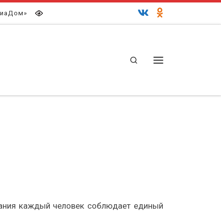
иаДом»
Search
Меню
вания каждый человек соблюдает единый