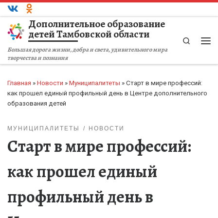
Перейти к содержимому
Дополнительное образование
детей Тамбовской области
Search
Ме
Большая дорога жизни, добра и света, удивительного мира
творчества и познания
Главная
»
Новости
»
Муниципалитеты
»
Старт в мире профессий:
как прошел единый профильный день в Центре дополнительного
образования детей
МУНИЦИПАЛИТЕТЫ
НОВОСТИ
Старт в мире профессий:
как прошел единый
профильный день в