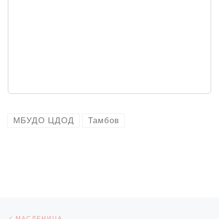
МБУДО ЦДОД
Тамбов
Навигация по записям
Предыдущая запись
МАСЛЕНИЦА