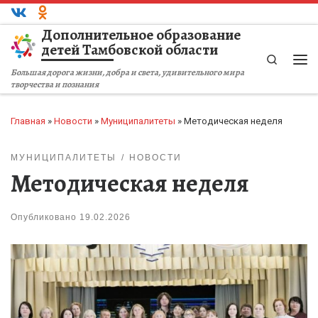
Перейти к содержимому
Дополнительное образование
детей Тамбовской области
Search
Ме
Большая дорога жизни, добра и света, удивительного мира
творчества и познания
Главная
»
Новости
»
Муниципалитеты
»
Методическая неделя
МУНИЦИПАЛИТЕТЫ
НОВОСТИ
Методическая неделя
Опубликовано
19.02.2026