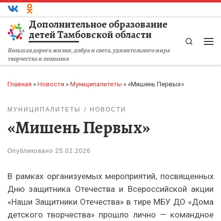
Перейти к содержимому
Дополнительное образование
детей Тамбовской области
Search
Ме
Большая дорога жизни, добра и света, удивительного мира
творчества и познания
Главная
»
Новости
»
Муниципалитеты
»
«Мишень Первых»
МУНИЦИПАЛИТЕТЫ
НОВОСТИ
«Мишень Первых»
Опубликовано
25.02.2026
В рамках организуемых мероприятий, посвященных
Дню защитника Отечества и Всероссийской акции
«Наши Защитники Отечества» в тире МБУ ДО «Дома
детского творчества» прошло лично — командное