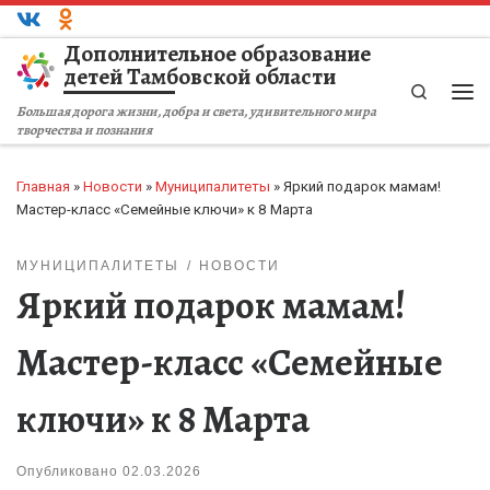
Перейти к содержимому
Дополнительное образование
детей Тамбовской области
Search
Ме
Большая дорога жизни, добра и света, удивительного мира
творчества и познания
Главная
»
Новости
»
Муниципалитеты
»
Яркий подарок мамам!
Мастер-класс «Семейные ключи» к 8 Марта
МУНИЦИПАЛИТЕТЫ
НОВОСТИ
Яркий подарок мамам!
Мастер-класс «Семейные
ключи» к 8 Марта
Опубликовано
02.03.2026