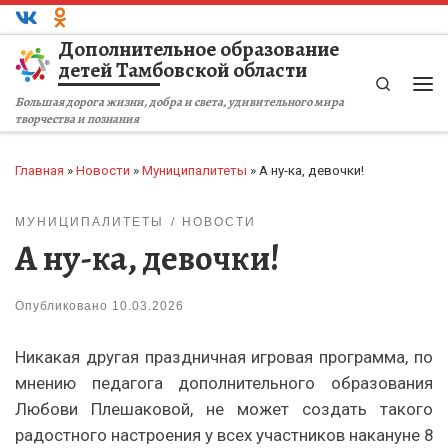
Перейти к содержимому
Дополнительное образование
детей Тамбовской области
Search
Ме
Большая дорога жизни, добра и света, удивительного мира
творчества и познания
Главная
»
Новости
»
Муниципалитеты
»
А ну-ка, девочки!
МУНИЦИПАЛИТЕТЫ
НОВОСТИ
А ну-ка, девочки!
Опубликовано
10.03.2026
Никакая другая праздничная игровая программа, по
мнению педагога дополнительного образования
Любови Плешаковой, не может создать такого
радостного настроения у всех участников накануне 8