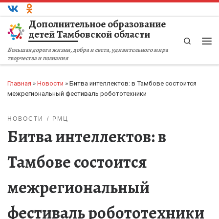
Перейти к содержимому
Дополнительное образование
детей Тамбовской области
Search
Ме
Большая дорога жизни, добра и света, удивительного мира
творчества и познания
Главная
»
Новости
»
Битва интеллектов: в Тамбове состоится
межрегиональный фестиваль робототехники
НОВОСТИ
РМЦ
Битва интеллектов: в
Тамбове состоится
межрегиональный
фестиваль робототехники