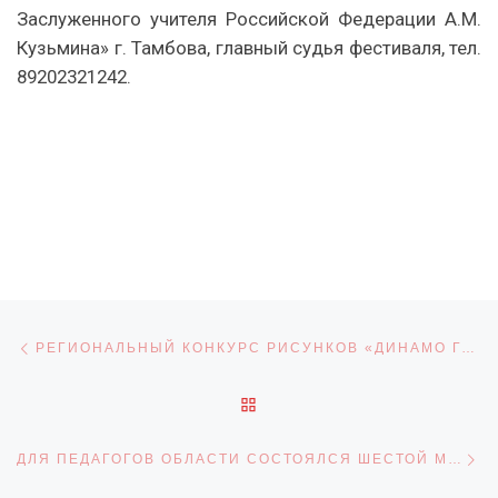
Заслуженного учителя Российской Федерации А.М.
Кузьмина» г. Тамбова, главный судья фестиваля, тел.
89202321242.
Навигация по записям
Предыдущая запись
РЕГИОНАЛЬНЫЙ КОНКУРС РИСУНКОВ «ДИНАМО ГЛАЗАМИ ДЕТЕЙ» — К 100-ЛЕТИЮ ТАМБОВСКОГО ОБЩЕСТВА «ДИНАМО»
ОБРАТНО К СПИСКУ ЗАПИ
С
ДЛЯ ПЕДАГОГОВ ОБЛАСТИ СОСТОЯЛСЯ ШЕСТОЙ МАСТЕР-КЛАСС «ТЕХНОЛОГИЯ ТКАЧЕСТВА НА СТАНКЕ»