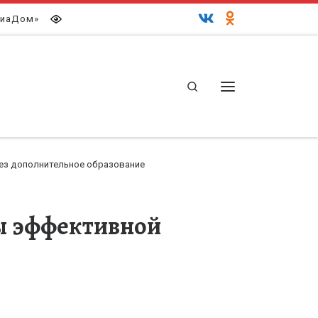
иаДом»
Search
Меню
ез дополнительное образование
ты эффективной