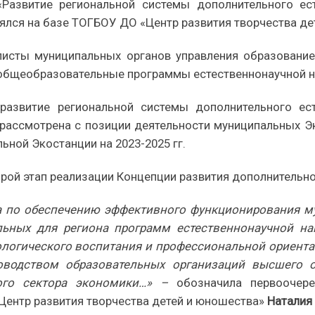
Развитие региональной системы дополнительного ес
лся на базе ТОГБОУ ДО «Центр развития творчества дет
листы муниципальных органов управления образованием
общеобразовательные программы естественнонаучной нап
 развитие региональной системы дополнительного ес
рассмотрена с позиции деятельности муниципальных Эк
ьной Экостанции на 2023-2025 гг.
орой этап реализации Концепции развития дополнительно
а по обеспечению эффективного функционирования му
ьных для региона программ естественнонаучной на
ологического воспитания и профессиональной ориента
оводством образовательных организаций высшего 
ого сектора экономики…» –
обозначила первоочере
Центр развития творчества детей и юношества»
Наталия