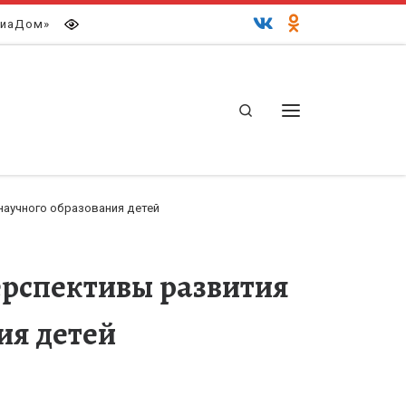
иаДом»
Search
Меню
научного образования детей
перспективы развития
ия детей