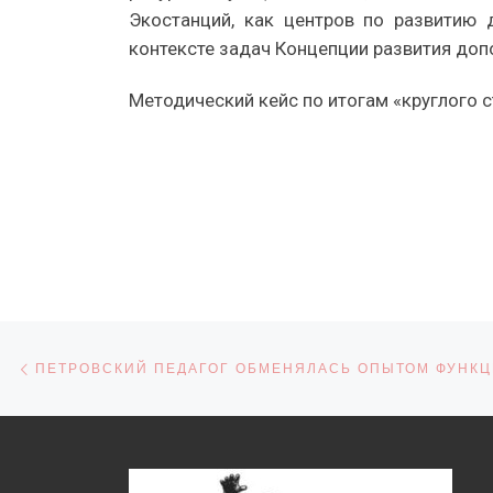
Экостанций, как центров по развитию 
контексте задач Концепции развития допол
Методический кейс по итогам «круглого 
Навигация по записям
Предыдущая запись