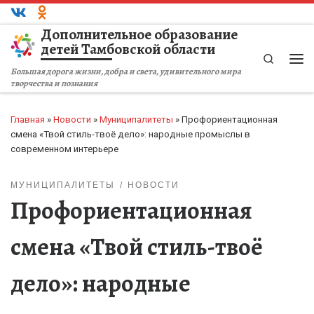
Перейти к содержимому
Дополнительное образование
детей Тамбовской области
Search
Ме
Большая дорога жизни, добра и света, удивительного мира
творчества и познания
Главная
»
Новости
»
Муниципалитеты
»
Профориентационная
смена «Твой стиль-твоё дело»: народные промыслы в
современном интерьере
МУНИЦИПАЛИТЕТЫ
НОВОСТИ
Профориентационная
смена «Твой стиль-твоё
дело»: народные