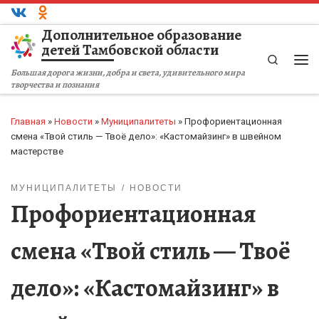
Перейти к содержимому
Дополнительное образование
детей Тамбовской области
Search
Ме
Большая дорога жизни, добра и света, удивительного мира
творчества и познания
Главная
»
Новости
»
Муниципалитеты
»
Профориентационная
смена «Твой стиль — Твоё дело»: «Кастомайзинг» в швейном
мастерстве
МУНИЦИПАЛИТЕТЫ
НОВОСТИ
Профориентационная
смена «Твой стиль — Твоё
дело»: «Кастомайзинг» в