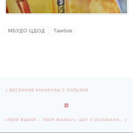
МБУДО ЦДОД
Тамбов
Навигация по записям
Предыдущая запись
ВЕСЕННИЕ КАНИКУЛЫ С ПОЛЬЗОЙ
ОБРАТНО К СПИСКУ ЗАПИ
С
«ТВОЙ ВЫБОР – ТВОЯ ЖИЗНЬ!»: ШАГ К ОСОЗНАННОМУ БУДУЩЕМУ БЕЗ НАРКОТИКОВ.