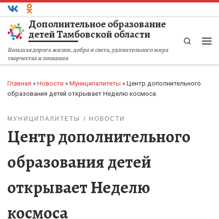
Перейти к содержимому
Дополнительное образование
детей Тамбовской области
Search
Ме
Большая дорога жизни, добра и света, удивительного мира
творчества и познания
Главная
»
Новости
»
Муниципалитеты
»
Центр дополнительного
образования детей открывает Неделю космоса
МУНИЦИПАЛИТЕТЫ
НОВОСТИ
Центр дополнительного
образования детей
открывает Неделю
космоса