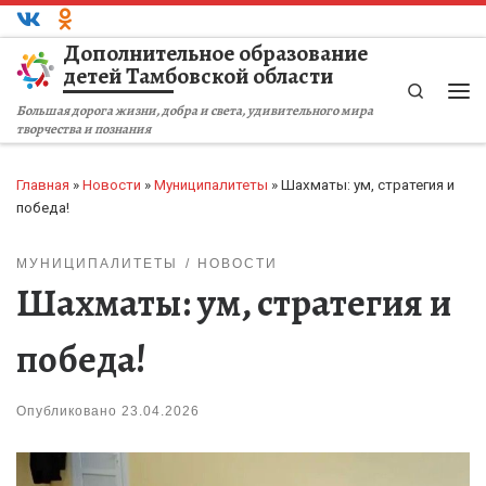
Перейти к содержимому
Дополнительное образование
детей Тамбовской области
Search
Ме
Большая дорога жизни, добра и света, удивительного мира
творчества и познания
Главная
»
Новости
»
Муниципалитеты
»
Шахматы: ум, стратегия и
победа!
МУНИЦИПАЛИТЕТЫ
НОВОСТИ
Шахматы: ум, стратегия и
победа!
Опубликовано
23.04.2026