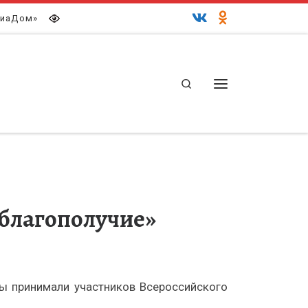
иаДом»
Search
Меню
 благополучие»
ы принимали участников Всероссийского