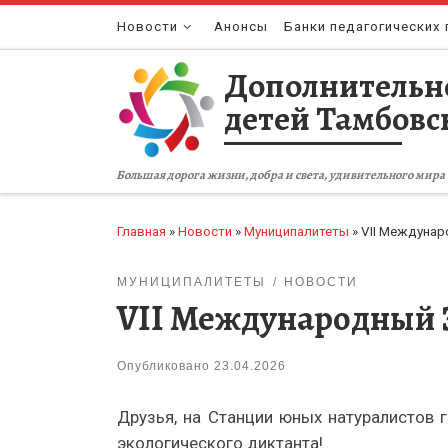
Перейти к содержимому
Новости
Анонсы
Банки педагогических 
Дополнительн
детей Тамбовс
Большая дорога жизни, добра и света, удивительного мира 
Главная
»
Новости
»
Муниципалитеты
»
VII Междунар
МУНИЦИПАЛИТЕТЫ
НОВОСТИ
VII Международный Э
Опубликовано
23.04.2026
Друзья, на Станции юных натуралистов
экологического диктанта!