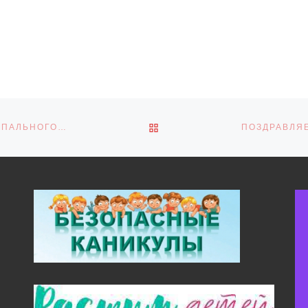
ОБРАТНО К СПИСКУ ЗАПИ
ЦЕНТР КУЛЬТУРЫ И ДОСУГА МИЧУРИНСКОГО МУНИЦИПАЛЬНОГО ОКРУГА СТАЛ ПЛОЩАДКОЙ ДЛЯ ГАЛА‑КОНЦЕРТА МУНИЦИПАЛЬНОГО ЭТАПА XXXI РЕГИОНАЛЬНОГО ФЕСТИВАЛЯ «СТУДЕНЧЕСКАЯ ВЕСНА»