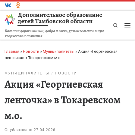
Перейти к содержимому
Дополнительное образование
детей Тамбовской области
Search
Ме
Большая дорога жизни, добра и света, удивительного мира
творчества и познания
Главная
»
Новости
»
Муниципалитеты
»
Акция «Георгиевская
ленточка» в Токаревском м.о.
МУНИЦИПАЛИТЕТЫ
НОВОСТИ
Акция «Георгиевская
ленточка» в Токаревском
м.о.
Опубликовано
27.04.2026