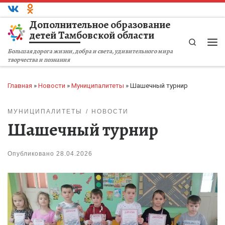
Перейти к содержимому
Дополнительное образование
детей Тамбовской области
Search
Ме
Большая дорога жизни, добра и света, удивительного мира
творчества и познания
Главная
»
Новости
»
Муниципалитеты
»
Шашечный турнир
МУНИЦИПАЛИТЕТЫ
НОВОСТИ
Шашечный турнир
Опубликовано
28.04.2026