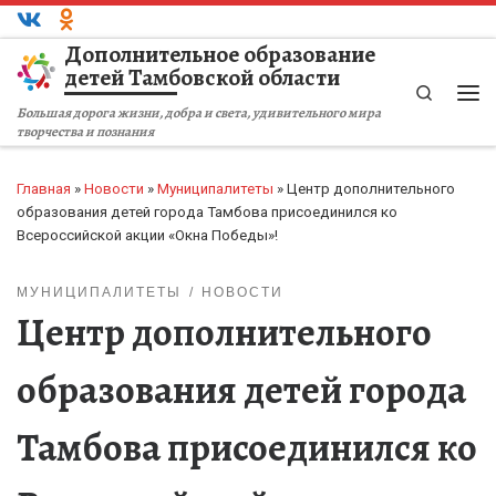
Перейти к содержимому
Дополнительное образование
детей Тамбовской области
Search
Ме
Большая дорога жизни, добра и света, удивительного мира
творчества и познания
Главная
»
Новости
»
Муниципалитеты
»
Центр дополнительного
образования детей города Тамбова присоединился ко
Всероссийской акции «Окна Победы»!
МУНИЦИПАЛИТЕТЫ
НОВОСТИ
Центр дополнительного
образования детей города
Тамбова присоединился ко