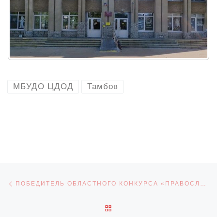
МБУДО ЦДОД
Тамбов
Навигация по записям
Предыдущая запись
ПОБЕДИТЕЛЬ ОБЛАСТНОГО КОНКУРСА «ПРАВОСЛАВНАЯ КУЛЬТУРА ТАМБОВСКОГО КРАЯ»
ОБРАТНО К СПИСКУ ЗАПИ