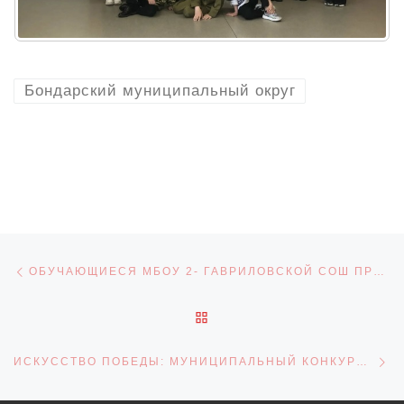
Бондарский муниципальный округ
Навигация по записям
Предыдущая запись
ОБУЧАЮЩИЕСЯ МБОУ 2- ГАВРИЛОВСКОЙ СОШ ПРИНЯЛИ УЧАСТИЕ В ТОРЖЕСТВЕННОМ МИТИНГЕ, ПОСВЯЩЁННОМ ДНЮ ПОБЕДЫ
ОБРАТНО К СПИСКУ ЗАПИ
С
ИСКУССТВО ПОБЕДЫ: МУНИЦИПАЛЬНЫЙ КОНКУРС ДЕТСКОГО ТВОРЧЕСТВА В СОСНОВСКОМ ОКРУГЕ