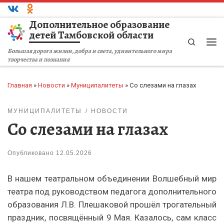
Перейти к содержимому
Дополнительное образование
детей Тамбовской области
Search
Ме
Большая дорога жизни, добра и света, удивительного мира
творчества и познания
Главная
»
Новости
»
Муниципалитеты
»
Со слезами на глазах
МУНИЦИПАЛИТЕТЫ
НОВОСТИ
Со слезами на глазах
Опубликовано
12.05.2026
В нашем театральном объединении Волшебный мир
театра под руководством педагога дополнительного
образования Л.В. Плешаковой прошёл трогательный
праздник, посвящённый 9 Мая. Казалось, сам класс