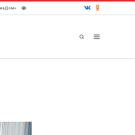
иаДом»
Search
Меню