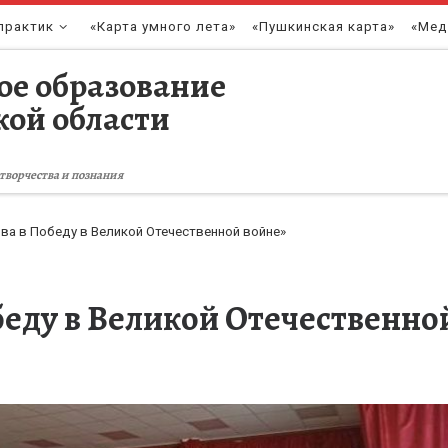
практик
«Карта умного лета»
«Пушкинская карта»
«Мед
ое образование
кой области
творчества и познания
ва в Победу в Великой Отечественной войне»
беду в Великой Отечественно