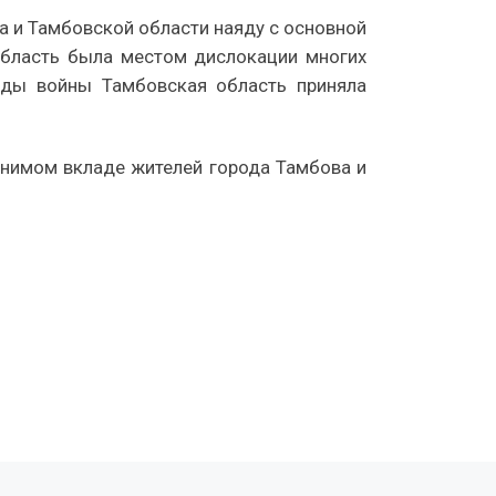
а и Тамбовской области наяду с основной
 область была местом дислокации многих
годы войны Тамбовская область приняла
енимом вкладе жителей города Тамбова и
С