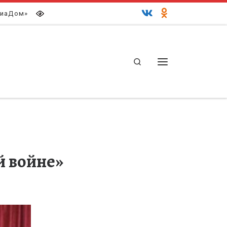
иаДом»
Search
Меню
й войне»