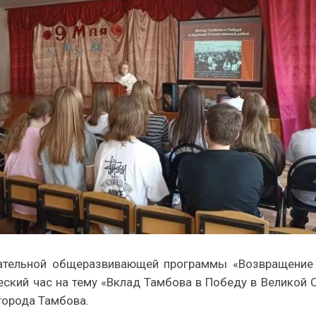
ательной общеразвивающей программы «Возвращение
ский час на тему «Вклад Тамбова в Победу в Великой 
города Тамбова.