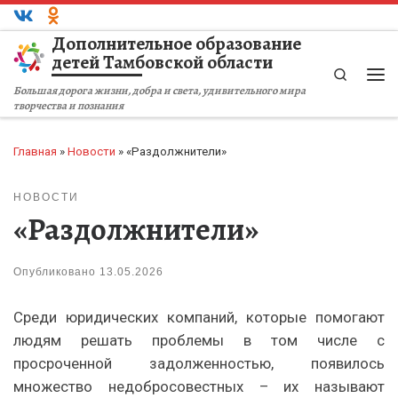
Перейти к содержимому
Дополнительное образование
детей Тамбовской области
Search
Ме
Большая дорога жизни, добра и света, удивительного мира
творчества и познания
Главная
»
Новости
»
«Раздолжнители»
НОВОСТИ
«Раздолжнители»
Опубликовано
13.05.2026
Среди юридических компаний, которые помогают
людям решать проблемы в том числе с
просроченной задолженностью, появилось
множество недобросовестных – их называют