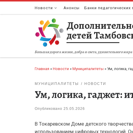
Перейти к содержимому
Новости
Анонсы
Банки педагогических 
Дополнительн
детей Тамбовс
Большая дорога жизни, добра и света, удивительного мира 
Главная
»
Новости
»
Муниципалитеты
»
Ум, логика, 
МУНИЦИПАЛИТЕТЫ
НОВОСТИ
Ум, логика, гаджет: 
Опубликовано
25.05.2026
В Токаревском Доме детского творчества
использованием цифровых технологий. Он