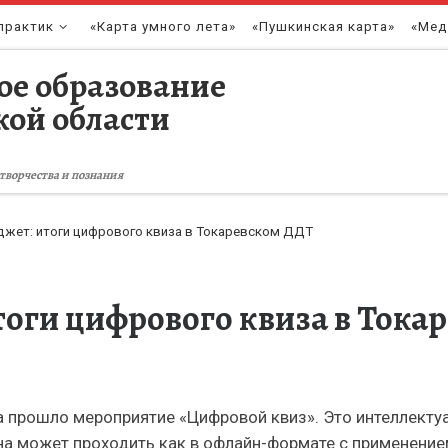
практик
«Карта умного лета»
«Пушкинская карта»
«Мед
ое образование
кой области
творчества и познания
гаджет: итоги цифрового квиза в Токаревском ДДТ
итоги цифрового квиза в Ток
 прошло мероприятие «Цифровой квиз». Это интеллектуа
а может проходить как в офлайн-формате с применением