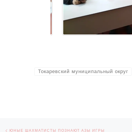
Токаревский муниципальный округ
Навигация по записям
Предыдущая запись
ЮНЫЕ ШАХМАТИСТЫ ПОЗНАЮТ АЗЫ ИГРЫ