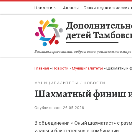
Перейти к содержимому
Новости
Анонсы
Банки педагогических 
Дополнительн
детей Тамбовс
Большая дорога жизни, добра и света, удивительного мира 
Главная
»
Новости
»
Муниципалитеты
»
Шахматный фи
МУНИЦИПАЛИТЕТЫ
НОВОСТИ
Шахматный финиш и 
Опубликовано
26.05.2026
В объединении «Юный шахматист» с разм
удары и блистательные комбинации.