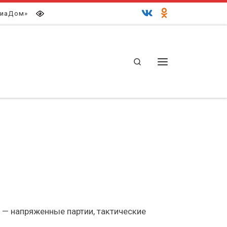
иаДом»
Search
Меню
— напряженные партии, тактические