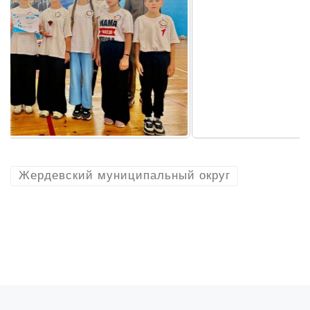
Жердевский муниципальный округ
Навигация по записям
Предыдущая запись