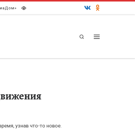
иаДом»
Search
Меню
 движения
ремя, узнав что-то новое.