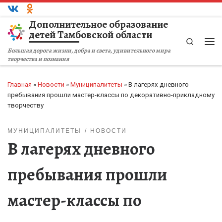
Перейти к содержимому
Дополнительное образование
детей Тамбовской области
Search
Ме
Большая дорога жизни, добра и света, удивительного мира
творчества и познания
Главная
»
Новости
»
Муниципалитеты
»
В лагерях дневного
пребывания прошли мастер-классы по декоративно-прикладному
творчеству
МУНИЦИПАЛИТЕТЫ
НОВОСТИ
В лагерях дневного
пребывания прошли
мастер-классы по