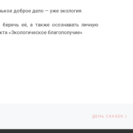
енькое доброе дело — уже экология.
и беречь её, а также осознавать личную
екта «Экологическое благополучие».
С
СЕЙ
ДЕНЬ СКАЗОК