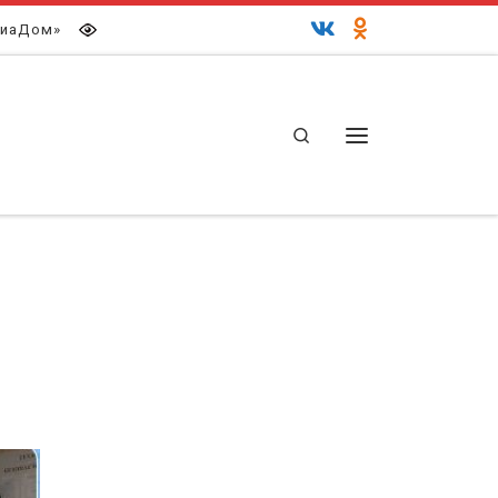
иаДом»
Search
Меню