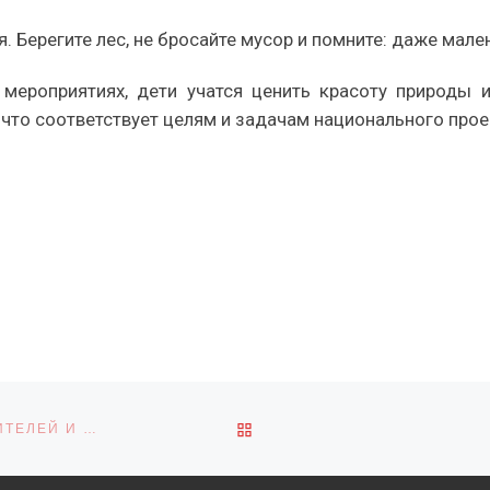
я. Берегите лес, не бросайте мусор и помните: даже мал
 мероприятиях, дети учатся ценить красоту природы 
 что соответствует целям и задачам национального про
ОБРАТНО К СПИСКУ ЗАПИ
ШКОЛЬНИКИ ТАМБОВСКОЙ ОБЛАСТИ В ЧИСЛЕ ПОБЕДИТЕЛЕЙ И ПРИЗЕРОВ ВСЕРОССИЙСКОГО ФЕСТИВАЛЯ РОБОТОТЕХНИКИ «РОБОСИТИ 2026»