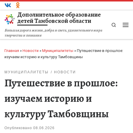
Перейти к содержимому
Дополнительное образование
детей Тамбовской области
Search
Ме
Большая дорога жизни, добра и света, удивительного мира
творчества и познания
Главная
»
Новости
»
Муниципалитеты
»
Путешествие в прошлое:
изучаем историю и культуру Тамбовщины
МУНИЦИПАЛИТЕТЫ
НОВОСТИ
Путешествие в прошлое:
изучаем историю и
культуру Тамбовщины
Опубликовано
08.06.2026