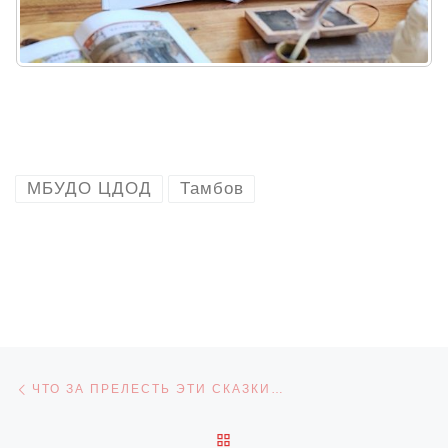
МБУДО ЦДОД
Тамбов
Навигация по записям
Предыдущая запись
ЧТО ЗА ПРЕЛЕСТЬ ЭТИ СКАЗКИ…
ОБРАТНО К СПИСКУ ЗАПИ