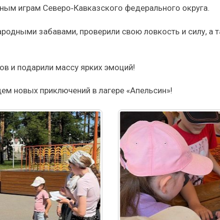
ым играм Северо‑Кавказского федерального округа.
одными забавами, проверили свою ловкость и силу, а та
в и подарили массу ярких эмоций!
ждем новых приключений в лагере «Апельсин»!