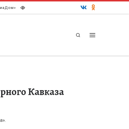
иаДом»
Search
Меню
ерного Кавказа
а».