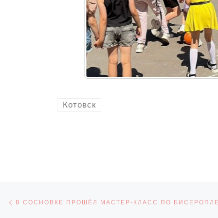
Котовск
Навигация по записям
Предыдущая запись