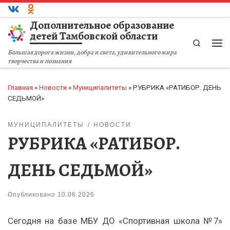
Перейти к содержимому
Дополнительное образование
детей Тамбовской области
Search
Ме
Большая дорога жизни, добра и света, удивительного мира
творчества и познания
Главная
»
Новости
»
Муниципалитеты
»
РУБРИКА «РАТИБОР. ДЕНЬ
СЕДЬМОЙ»
МУНИЦИПАЛИТЕТЫ
НОВОСТИ
РУБРИКА «РАТИБОР.
ДЕНЬ СЕДЬМОЙ»
Опубликовано
10.06.2026
Сегодня на базе МБУ ДО «Спортивная школа №7»