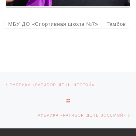
МБУ ДО «Спортивная школа №7»
Тамбов
Навигация по записям
Предыдущая запись
РУБРИКА «РАТИБОР. ДЕНЬ ШЕСТОЙ»
ОБРАТНО К СПИСКУ ЗАПИ
С
РУБРИКА «РАТИБОР. ДЕНЬ ВОСЬМОЙ»