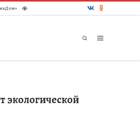
иаДом»
Search
Меню
т экологической