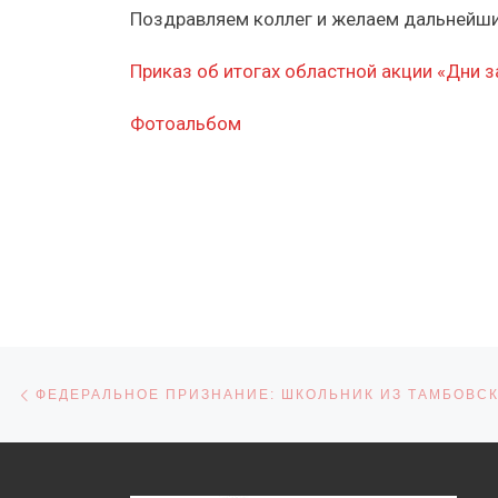
Поздравляем коллег и желаем дальнейших
Приказ об итогах областной акции «Дни 
Фотоальбом
Навигация по записям
Предыдущая запись