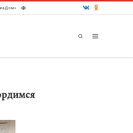
иаДом»
Search
Меню
гордимся