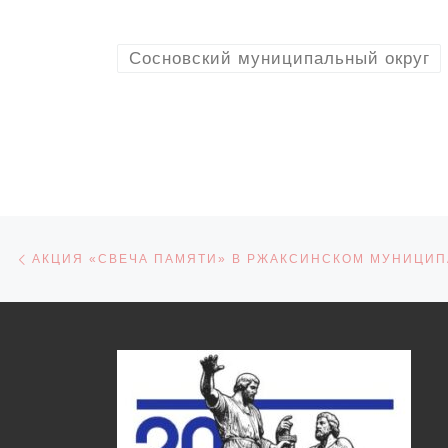
Сосновский муниципальный округ
Навигация по записям
Предыдущая запись