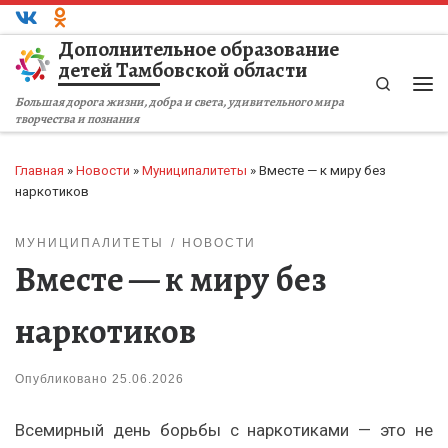
Перейти к содержимому
Дополнительное образование
детей Тамбовской области
Search
Ме
Большая дорога жизни, добра и света, удивительного мира
творчества и познания
Главная
»
Новости
»
Муниципалитеты
»
Вместе — к миру без
наркотиков
МУНИЦИПАЛИТЕТЫ
НОВОСТИ
Вместе — к миру без
наркотиков
Опубликовано
25.06.2026
Всемирный день борьбы с наркотиками — это не