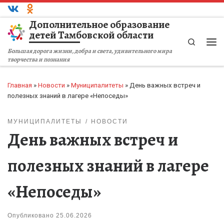
Перейти к содержимому
Дополнительное образование
детей Тамбовской области
Search
Ме
Большая дорога жизни, добра и света, удивительного мира
творчества и познания
Главная
»
Новости
»
Муниципалитеты
»
День важных встреч и
полезных знаний в лагере «Непоседы»
МУНИЦИПАЛИТЕТЫ
НОВОСТИ
День важных встреч и
полезных знаний в лагере
«Непоседы»
Опубликовано
25.06.2026