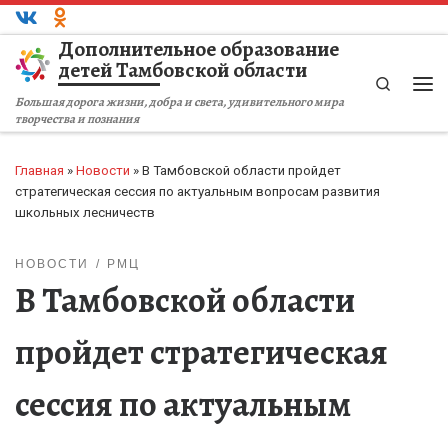
Перейти к содержимому
Дополнительное образование
детей Тамбовской области
Search
Ме
Большая дорога жизни, добра и света, удивительного мира
творчества и познания
Главная
»
Новости
»
В Тамбовской области пройдет
стратегическая сессия по актуальным вопросам развития
школьных лесничеств
НОВОСТИ
РМЦ
В Тамбовской области
пройдет стратегическая
сессия по актуальным