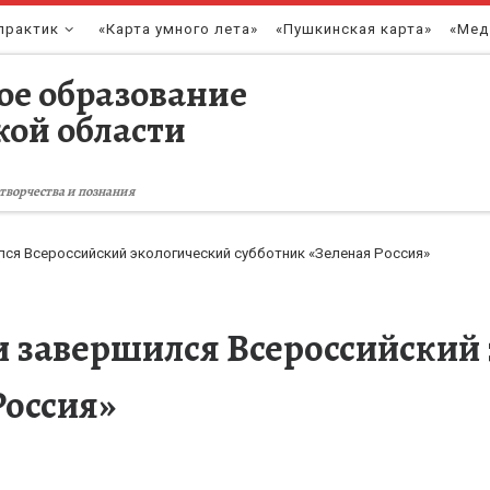
практик
«Карта умного лета»
«Пушкинская карта»
«Мед
ое образование
кой области
творчества и познания
ся Всероссийский экологический субботник «Зеленая Россия»
и завершился Всероссийский
Россия»