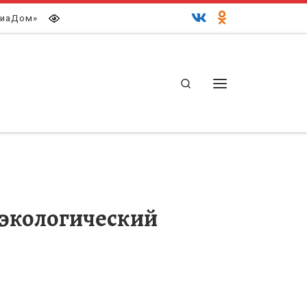
иаДом»
Search
Меню
 экологический