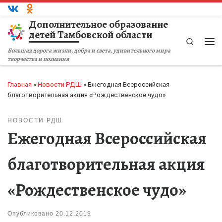
Перейти к содержимому
Дополнительное образование
детей Тамбовской области
Search
Ме
Большая дорога жизни, добра и света, удивительного мира
творчества и познания
Главная
»
Новости РДШ
»
Ежегодная Всероссийская
благотворительная акция «Рождественское чудо»
НОВОСТИ РДШ
Ежегодная Всероссийская
благотворительная акция
«Рождественское чудо»
Опубликовано
20.12.2019