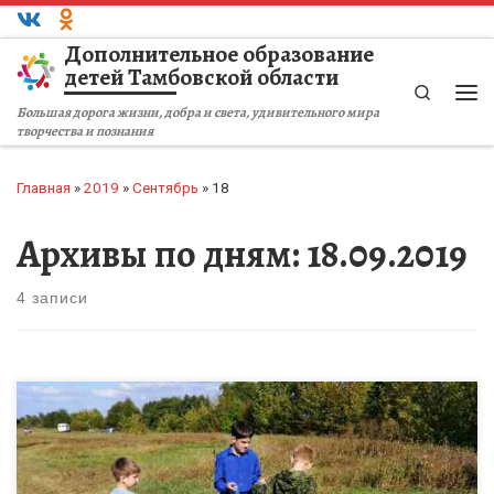
Перейти к содержимому
Дополнительное образование
детей Тамбовской области
Search
Ме
Большая дорога жизни, добра и света, удивительного мира
творчества и познания
Главная
»
2019
»
Сентябрь
»
18
Архивы по дням:
18.09.2019
4 записи