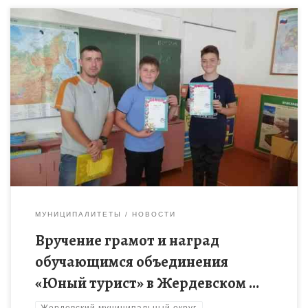
13 и 14 сентября педагог дополнительного образования
МБОУ ДО Жердевского ДДТ Кожевников С.В. вручил грамоты
и награды обучающимся объединения «Юный турист»,
которые этим летом приняли […]
МУНИЦИПАЛИТЕТЫ
НОВОСТИ
Вручение грамот и наград
обучающимся объединения
«Юный турист» в Жердевском …
Жердевский муниципальный округ