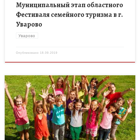
Муниципальный этап областного
Фестиваля семейного туризма в г.
Уварово
Уварово
Опубликовано
18.09.2019
Управление образования и науки области на основании
письма секретаря рабочей группы «Безопасное
информационное пространство для детей» при
Координационном совете при Правительстве РФ С.А.
Абрамова от […]