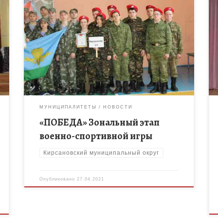
Команда « ПЕРЕСВЕТ» МБОУ «Уваровщинская сош»
Кирсановского района приняла участие в
зональном этапе военно-спортивной игры
«Победа». Программа зонального этапа Игры
проводилась по 5 видам испытаний: […]
МУНИЦИПАЛИТЕТЫ
НОВОСТИ
«ПОБЕДА» Зональный этап
военно-спортивной игры
Кирсановский муниципальный округ
Опубликовано
27.04.2021