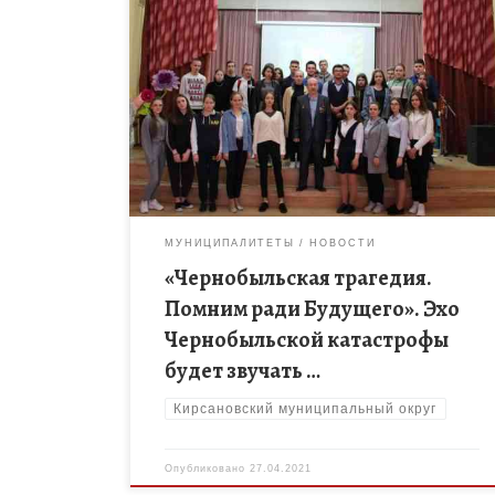
26 апреля 35 лет назад произошло событие,
которое оставило отпечаток в жизни нескольких
поколений людей – авария на Чернобыльской
АЭС. Это день памяти о тяжелой […]
МУНИЦИПАЛИТЕТЫ
НОВОСТИ
«Чернобыльская трагедия.
Помним ради Будущего». Эхо
Чернобыльской катастрофы
будет звучать …
Кирсановский муниципальный округ
Опубликовано
27.04.2021