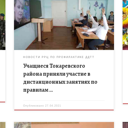
В рамках проекта мобильного автогородка
«Лаборатория безопасности» 27 апреля 2021 года
состоялись дистанционные занятия с учащимися
образовательных организаций Токаревского
района. Педагоги регионального ресурсного
центра по […]
НОВОСТИ РРЦ ПО ПРОФИЛАКТИКЕ ДДТТ
Учащиеся Токаревского
района приняли участие в
дистанционных занятиях по
правилам …
Опубликовано
27.04.2021