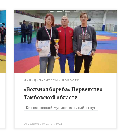
20 апреля в Тамбове проходило открытое
Первенство Тамбовской области по борьбе на
поясах для формирования сборной области для
участия в Первенстве России. От нашего
борцовского […]
МУНИЦИПАЛИТЕТЫ
НОВОСТИ
«Вольная борьба» Первенство
Тамбовской области
Кирсановский муниципальный округ
Опубликовано
27.04.2021