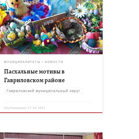
В преддверии праздника Светлой Пасхи в МБОУ 2-
Гавриловской СОШ проходит выставка пасхальных
поделок. Руками детей, родителей, педагогов с
душой изготавливается большое количество
изделий ручной работы. […]
МУНИЦИПАЛИТЕТЫ
НОВОСТИ
Пасхальные мотивы в
Гавриловском районе
Гавриловский муниципальный округ
Опубликовано
27.04.2021