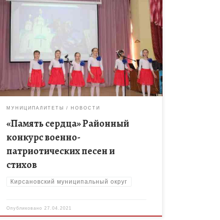
23 апреля в МБОУ «Уваровщинская сош» прошел
районный конкурс военно-патриотических песен и
стихов «Память сердца», посвященный Великой
Победе. Конкурс проходил по двум номинациям:
художественное слово […]
МУНИЦИПАЛИТЕТЫ
НОВОСТИ
«Память сердца» Районный
конкурс военно-
патриотических песен и
стихов
Кирсановский муниципальный округ
Опубликовано
27.04.2021