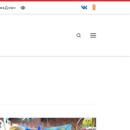
иаДом»
Search
Меню