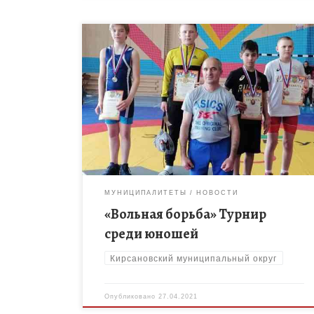
23-24 апреля в городе Усмань состоялся турнир
среди юношей по вольной борьбе на призы главы
администрации города. В турнире принимали
участие Воронежская область (4 команды), […]
МУНИЦИПАЛИТЕТЫ
НОВОСТИ
«Вольная борьба» Турнир
среди юношей
Кирсановский муниципальный округ
Опубликовано
27.04.2021