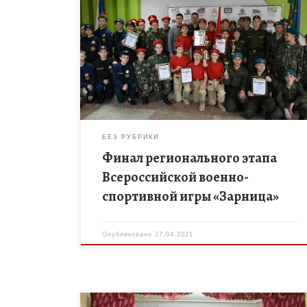
27 апреля 2021 года на базе учебно-методического
центра «Авангард» в п. Георгиевский состоялся
региональный этап Всероссийской военно-
спортивной игры «Зарница» (далее – Игра),
который начался со […]
БЕЗ РУБРИКИ
Финал регионального этапа
Всероссийской военно-
спортивной игры «Зарница»
Опубликовано
27.04.2021