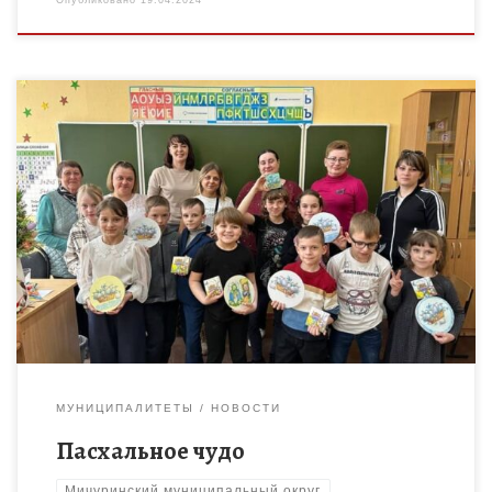
Опубликовано
19.04.2024
В рамках Года семьи в МБОУ ДО «Дом детского творчества»
18 апреля состоялся семейный мастер-класс под названием
«Пасхальное чудо». В творческом процессе по изготовлению
поделки […]
МУНИЦИПАЛИТЕТЫ
НОВОСТИ
Пасхальное чудо
Мичуринский муниципальный округ