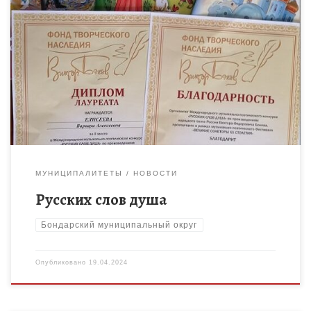
Вот уже второй год обучающиеся педагога дополнительного
образования Л.В.Плешаковой участвуют в Международном
музыкально-поэтическом конкурсе «Русских слов душа» по
произведениям народного поэта Виктора Бокова. Конкурс
проходит […]
МУНИЦИПАЛИТЕТЫ
НОВОСТИ
Русских слов душа
Бондарский муниципальный округ
Опубликовано
19.04.2024