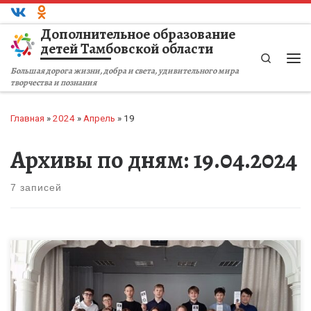
Перейти к содержимому
Дополнительное образование
детей Тамбовской области
Search
Ме
Большая дорога жизни, добра и света, удивительного мира
творчества и познания
Главная
»
2024
»
Апрель
»
19
Архивы по дням:
19.04.2024
7 записей
Ежегодно в России 19 апреля проходит Международная акция