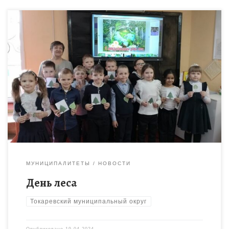
Сегодня гостями Дома детского творчества стали учащиеся
Токаревской СОШ № 2, кл. рук. Кузнецова И.Н.. Для ребят
было подготовлено развлекательное мероприятие,
посвящённое Дню леса. Дети […]
МУНИЦИПАЛИТЕТЫ
НОВОСТИ
День леса
Токаревский муниципальный округ