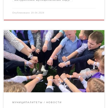
Опубликовано
19.04.2024
19 апреля в МБОУДО «Сампурский ДЮЦ» прошла ежегодная
областная акция «Белая ленточка». «Белая ленточка» – это
напоминание каждому человеку о главном в жизни, о нашей
миссии […]
МУНИЦИПАЛИТЕТЫ
НОВОСТИ