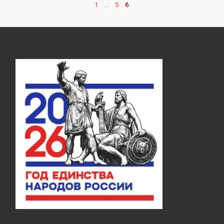
1
…
5
6