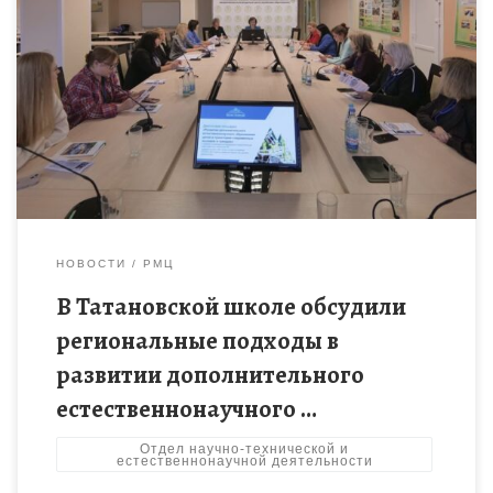
Диалоговая площадка «Развитие дополнительного
естественнонаучного образования детей в траектории
современных вызовов и трендов» состоялась 31 октября
2024 года в рамках стажировки руководящих и
педагогических работников […]
НОВОСТИ
РМЦ
В Татановской школе обсудили
региональные подходы в
развитии дополнительного
естественнонаучного …
Отдел научно-технической и
естественнонаучной деятельности